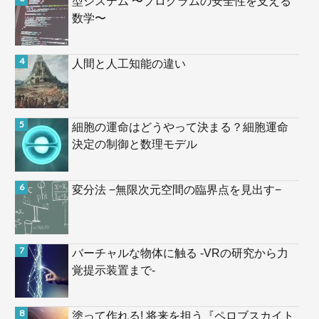
型システム 〜プログラムの安全性を支える
数学〜
人間と人工知能の違い
細胞の運命はどうやって決まる？細胞運命
決定の制御と数理モデル
変分法 −無限次元空間の臨界点を見出す−
バーチャルな物体に触る -VRの研究から力
覚提示装置まで-
塗って作れる! 将来を担う『ペロブスカイト