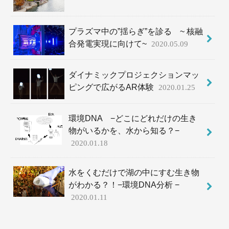
プラズマ中の”揺らぎ”を診る ~ 核融
合発電実現に向けて~
2020.05.09
ダイナミックプロジェクションマッ
ピングで広がるAR体験
2020.01.25
環境DNA −どこにどれだけの生き
物がいるかを、水から知る？−
2020.01.18
水をくむだけで湖の中にすむ生き物
がわかる？！−環境DNA分析 −
2020.01.11