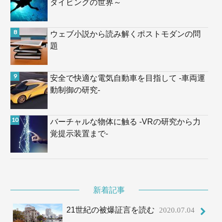
ダイビングの世界～
ウェブ小説から読み解くポストモダンの問
題
安全で快適な電気自動車を目指して -車両運
動制御の研究-
バーチャルな物体に触る -VRの研究から力
覚提示装置まで-
新着記事
21世紀の被爆証言を読む
2020.07.04