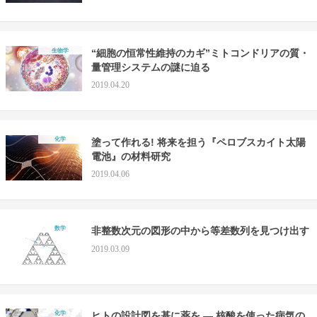
生物学
“細胞の恒常性維持のカギ”ミトコンドリアの質・
量管理システムの謎に迫る
2019.04.20
化学
塗って作れる! 将来を担う『ペロブスカイト太陽
電池』の材料研究
2019.04.06
数学
非整数次元の図形の中から等差数列を見つけ出す
2019.03.09
化学
ヒトの設計図を基に薬を — 核酸を使った病気の