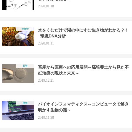
2020.01.18
生物学
水をくむだけで湖の中にすむ生き物がわかる？！
−環境DNA分析 −
2020.01.11
医学
畜産から医療への応用展開～胚培養士から見た不
妊治療の現状と未来～
2019.12.21
理学
バイオインフォマティクス～コンピュータで解き
明かす生物の謎～
2019.11.30