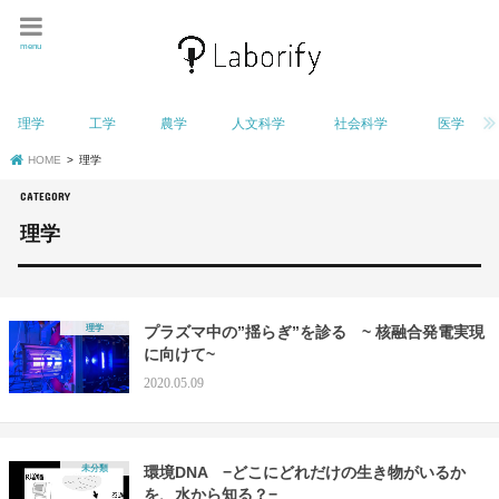
menu
理学
工学
農学
人文科学
社会科学
医学
HOME
理学
理学
理学
プラズマ中の”揺らぎ”を診る ~ 核融合発電実現
に向けて~
2020.05.09
未分類
環境DNA −どこにどれだけの生き物がいるか
を、水から知る？−