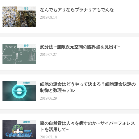
理学
なんでもアリならプラナリアもでんな
2019.09.14
数学
変分法 −無限次元空間の臨界点を見出す−
2019.07.27
生物学
細胞の運命はどうやって決まる？細胞運命決定の
制御と数理モデル
2019.06.29
環境学
森の自然音は人々を癒すのか −サイバーフォレス
トを活用して−
2019.05.18