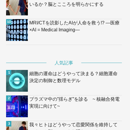
いるか？脳とこころを明らかにする
MRI/CTを読影したAIが人命を救う!? —医療
×AI = Medical Imaging—
人気記事
細胞の運命はどうやって決まる？細胞運命
決定の制御と数理モデル
プラズマ中の”揺らぎ”を診る ~ 核融合発電
実現に向けて~
我々ヒトはどうやって恋愛関係を維持して