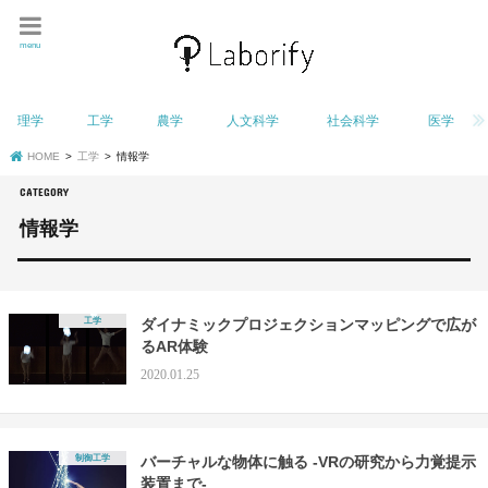
menu
理学
工学
農学
人文科学
社会科学
医学
HOME
工学
情報学
情報学
工学
ダイナミックプロジェクションマッピングで広が
るAR体験
2020.01.25
制御工学
バーチャルな物体に触る -VRの研究から力覚提示
装置まで-