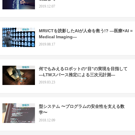
2019.12.07
情報学
MRI/CTを読影したAIが人命を救う!? —医療×AI =
Medical Imaging—
2019.08.17
情報学
何でもみえるロボットの“目”の実現を目指して
―LTMスパース推定による三次元計測―
2019.03.23
情報学
型システム 〜プログラムの安全性を支える数
学〜
2018.12.09