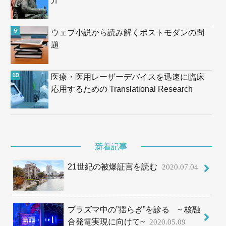
ウェブ小説から読み解くポストモダンの問
題
医療・医用レーザーデバイスを迅速に臨床
応用するための Translational Research
新着記事
21世紀の被爆証言を読む
2020.07.04
プラズマ中の”揺らぎ”を診る ~ 核融
合発電実現に向けて~
2020.05.09