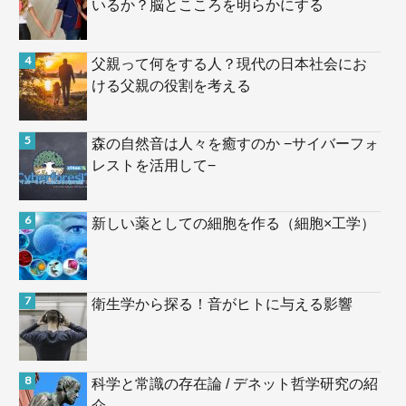
いるか？脳とこころを明らかにする
父親って何をする人？現代の日本社会にお
ける父親の役割を考える
森の自然音は人々を癒すのか −サイバーフォ
レストを活用して−
新しい薬としての細胞を作る（細胞×工学）
衛生学から探る！音がヒトに与える影響
科学と常識の存在論 / デネット哲学研究の紹
介