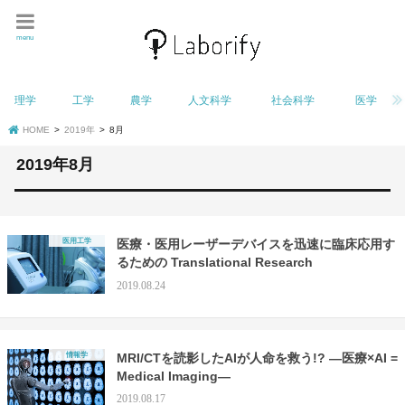
menu
理学
工学
農学
人文科学
社会科学
医学
HOME
2019年
8月
2019年8月
医用工学
医療・医用レーザーデバイスを迅速に臨床応用す
るための Translational Research
2019.08.24
情報学
MRI/CTを読影したAIが人命を救う!? —医療×AI =
Medical Imaging—
2019.08.17