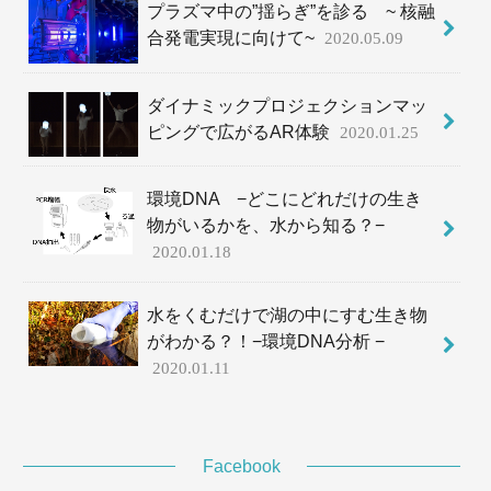
プラズマ中の”揺らぎ”を診る ~ 核融
合発電実現に向けて~
2020.05.09
ダイナミックプロジェクションマッ
ピングで広がるAR体験
2020.01.25
環境DNA −どこにどれだけの生き
物がいるかを、水から知る？−
2020.01.18
水をくむだけで湖の中にすむ生き物
がわかる？！−環境DNA分析 −
2020.01.11
Facebook