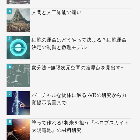
人間と人工知能の違い
細胞の運命はどうやって決まる？細胞運命
決定の制御と数理モデル
変分法 −無限次元空間の臨界点を見出す−
バーチャルな物体に触る -VRの研究から力
覚提示装置まで-
塗って作れる! 将来を担う『ペロブスカイト
太陽電池』の材料研究