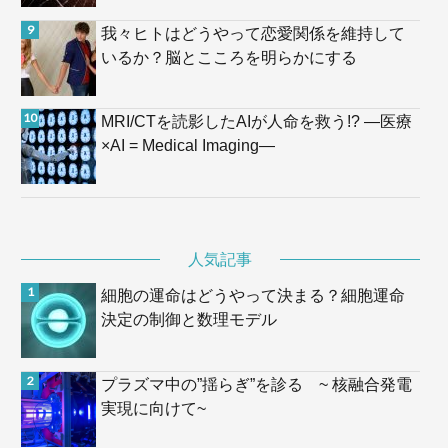
我々ヒトはどうやって恋愛関係を維持して
いるか？脳とこころを明らかにする
MRI/CTを読影したAIが人命を救う!? —医療
×AI = Medical Imaging—
人気記事
細胞の運命はどうやって決まる？細胞運命
決定の制御と数理モデル
プラズマ中の”揺らぎ”を診る ~ 核融合発電
実現に向けて~