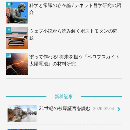
科学と常識の存在論 / デネット哲学研究の紹
介
ウェブ小説から読み解くポストモダンの問
題
塗って作れる! 将来を担う『ペロブスカイト
太陽電池』の材料研究
新着記事
21世紀の被爆証言を読む
2020.07.04