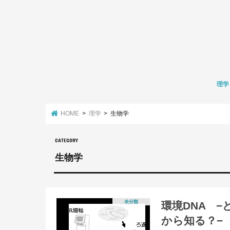
理学
数学
化学
生物学
環境学
HOME
理学
生物学
生物学
未分類
環境DNA 
から知る？−