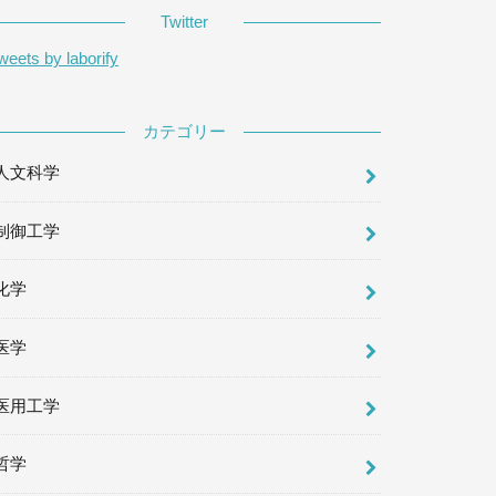
Twitter
weets by laborify
カテゴリー
人文科学
制御工学
化学
医学
医用工学
哲学