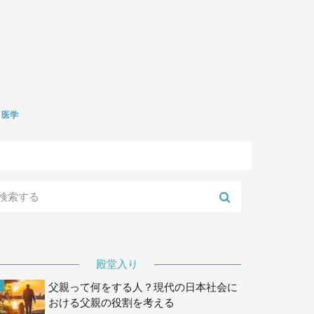
医学
礎医学
生学
殿堂入り
父親って何をする人？現代の日本社会に
おける父親の役割を考える