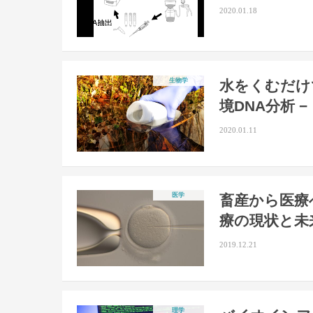
2020.01.18
生物学
水をくむだけ
境DNA分析 −
2020.01.11
医学
畜産から医療
療の現状と未
2019.12.21
理学