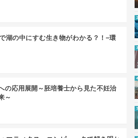
で湖の中にすむ生き物がわかる？！−環
への応用展開～胚培養士から見た不妊治
来～