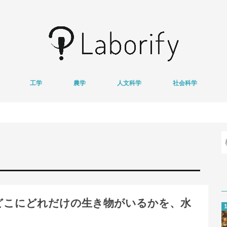
工学
農学
人文科学
社会科学
情報学
医用工学
獣医学
心理学
哲学
文学
経済学
地域研究
基
衛
−どこにどれだけの生き物がいるかを、水