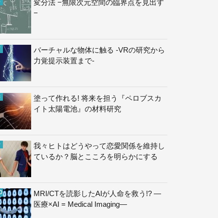
変分法 −無限次元空間の臨界点を見出す
−
バーチャルな物体に触る -VRの研究から
力覚提示装置まで-
塗って作れる! 将来を担う『ペロブスカ
イト太陽電池』の材料研究
我々ヒトはどうやって恋愛関係を維持し
ているか？脳とこころを明らかにする
MRI/CTを読影したAIが人命を救う!? —
医療×AI = Medical Imaging—