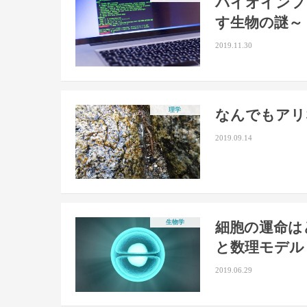
バイオインフ
す生物の謎～
2019.11.30
理学
なんでもアリ
2019.09.14
生物学
細胞の運命は
と数理モデル
2019.06.29