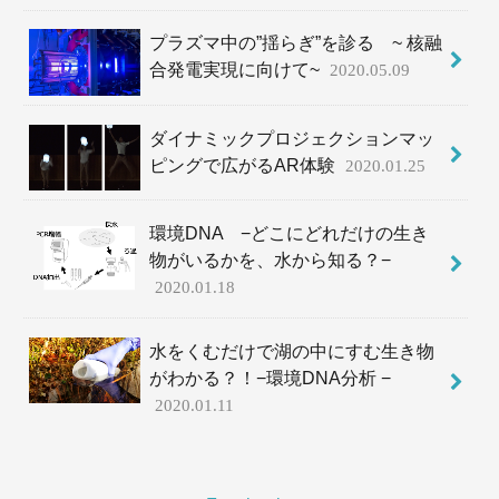
プラズマ中の”揺らぎ”を診る ~ 核融
合発電実現に向けて~
2020.05.09
ダイナミックプロジェクションマッ
ピングで広がるAR体験
2020.01.25
環境DNA −どこにどれだけの生き
物がいるかを、水から知る？−
2020.01.18
水をくむだけで湖の中にすむ生き物
がわかる？！−環境DNA分析 −
2020.01.11