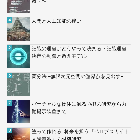
数学〜
人間と人工知能の違い
細胞の運命はどうやって決まる？細胞運命
決定の制御と数理モデル
変分法 −無限次元空間の臨界点を見出す−
バーチャルな物体に触る -VRの研究から力
覚提示装置まで-
塗って作れる! 将来を担う『ペロブスカイト
太陽電池』の材料研究