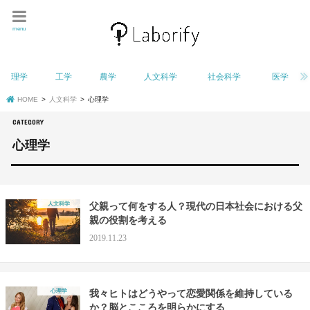
menu
理学
工学
農学
人文科学
社会科学
医学
HOME
人文科学
心理学
心理学
人文科学
父親って何をする人？現代の日本社会における父
親の役割を考える
2019.11.23
心理学
我々ヒトはどうやって恋愛関係を維持している
か？脳とこころを明らかにする