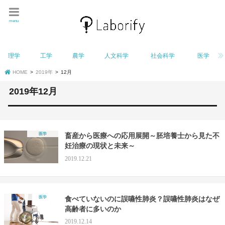
menu
理学
工学
農学
人文科学
社会科学
医学
HOME
2019年
12月
2019年12月
医学
畜産から医療への応用展開～胚培養士から見た不
妊治療の現状と未来～
2019.12.21
医学
食べていないのに誤嚥性肺炎？誤嚥性肺炎はなぜ
高齢者に多いのか
2019.12.14