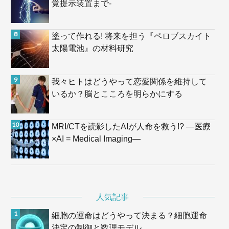
覚提示装置まで-
塗って作れる! 将来を担う『ペロブスカイト
太陽電池』の材料研究
我々ヒトはどうやって恋愛関係を維持して
いるか？脳とこころを明らかにする
MRI/CTを読影したAIが人命を救う!? —医療
×AI = Medical Imaging—
人気記事
細胞の運命はどうやって決まる？細胞運命
決定の制御と数理モデル