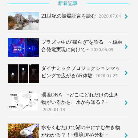
新着記事
21世紀の被爆証言を読む
2020.07.04
プラズマ中の”揺らぎ”を診る ~ 核融
合発電実現に向けて~
2020.05.09
ダイナミックプロジェクションマッ
ピングで広がるAR体験
2020.01.25
環境DNA −どこにどれだけの生き
物がいるかを、水から知る？−
2020.01.18
水をくむだけで湖の中にすむ生き物
がわかる？！−環境DNA分析 −