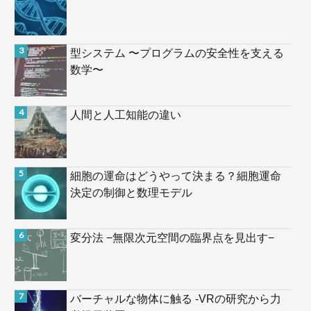
型システム 〜プログラムの安全性を支える
数学〜
人間と人工知能の違い
細胞の運命はどうやって決まる？細胞運命
決定の制御と数理モデル
変分法 −無限次元空間の臨界点を見出す−
バーチャルな物体に触る -VRの研究から力