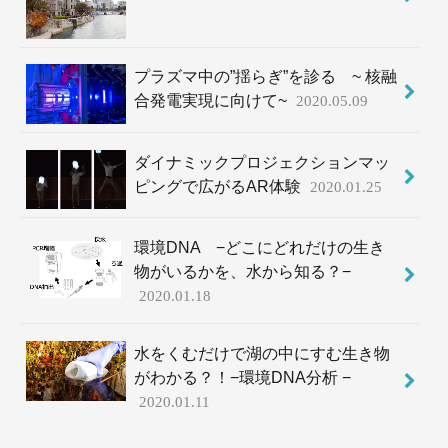
プラズマ中の”揺らぎ”を診る ~ 核融
合発電実現に向けて~
2020.05.09
ダイナミックプロジェクションマッ
ピングで広がるAR体験
2020.01.25
環境DNA −どこにどれだけの生き
物がいるかを、水から知る？−
2020.01.18
水をくむだけで湖の中にすむ生き物
がわかる？！−環境DNA分析 −
2020.01.11