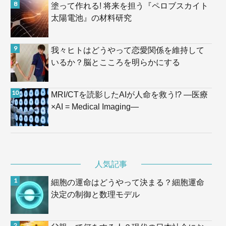
塗って作れる! 将来を担う『ペロブスカイト
太陽電池』の材料研究
我々ヒトはどうやって恋愛関係を維持して
いるか？脳とこころを明らかにする
MRI/CTを読影したAIが人命を救う!? —医療
×AI = Medical Imaging—
人気記事
細胞の運命はどうやって決まる？細胞運命
決定の制御と数理モデル