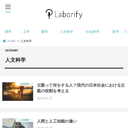
menu
理学
工学
農学
人文科学
社会科学
医学
HOME
人文科学
人文科学
人文科学
父親って何をする人？現代の日本社会における父
親の役割を考える
2019.11.23
人文科学
人間と人工知能の違い