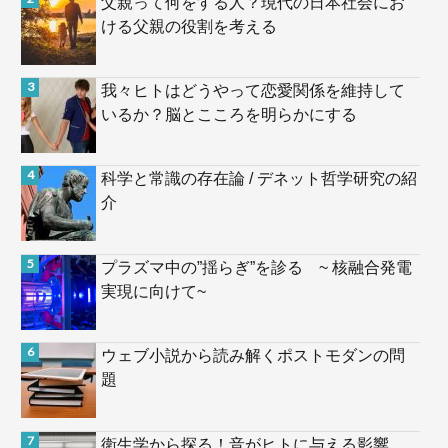
父親って何をする人？現代の日本社会にお
ける父親の役割を考える
我々ヒトはどうやって恋愛関係を維持して
いるか？脳とこころを明らかにする
科学と常識の存在論 / デネット哲学研究の紹
介
プラズマ中の”揺らぎ”を診る ~ 核融合発電
実現に向けて~
ウェブ小説から読み解くポストモダンの問
題
衛生学から探る！音がヒトに与える影響