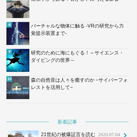
バーチャルな物体に触る -VRの研究から力
覚提示装置まで-
研究のために海にもぐる！～サイエンス・
ダイビングの世界～
森の自然音は人々を癒すのか −サイバーフォ
レストを活用して−
新着記事
21世紀の被爆証言を読む
2020.07.04