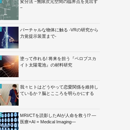
変分法 −無限次元空間の臨界点を見出す
−
バーチャルな物体に触る -VRの研究から
力覚提示装置まで-
塗って作れる! 将来を担う『ペロブスカ
イト太陽電池』の材料研究
我々ヒトはどうやって恋愛関係を維持し
ているか？脳とこころを明らかにする
MRI/CTを読影したAIが人命を救う!? —
医療×AI = Medical Imaging—