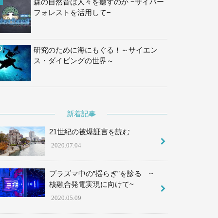
森の自然音は人々を癒すのか −サイバー
フォレストを活用して−
研究のために海にもぐる！～サイエン
ス・ダイビングの世界～
新着記事
21世紀の被爆証言を読む
2020.07.04
プラズマ中の”揺らぎ”を診る ~
核融合発電実現に向けて~
2020.05.09