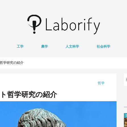
工学
農学
人文科学
社会科学
情報学
医用工学
獣医学
心理学
哲学
文学
経済学
地域研究
基
衛
ト哲学研究の紹介
哲学
ット哲学研究の紹介