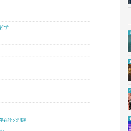
の哲学
 存在論の問題