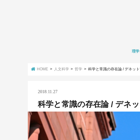
理学
数学
化学
生物学
環境学
HOME
人文科学
哲学
科学と常識の存在論 / デネッ
2018.11.27
科学と常識の存在論 / デネ