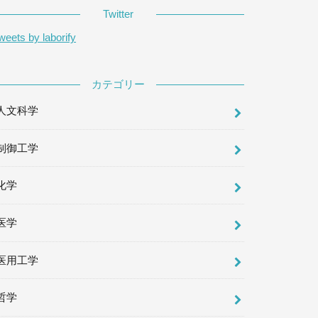
Twitter
weets by laborify
カテゴリー
人文科学
制御工学
化学
医学
医用工学
哲学