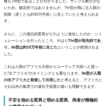
種もThr型であることが分かりました。サンプル数が少な
いため、確定的ではありませんが、Thr型が既に古人類の
段階（遅くとも約50万年前）に生じていたと考えられま
す。
さらに、この遺伝的変異がどのように進化したのか、シミ
ュレーションを行ったところ、やはり
Thr型が祖先的であ
り、Ile型は約10万年前に生じた
ということが推測されま
した。
これは人類がアフリカ大陸からユーラシア大陸へと渡っ
た”出アフリカ”のタイミングとも重なります。
Ile型が人類
の出アフリカと前後して出現した
と考えると、アフリカと
それ以外の集団での遺伝子頻度の違いも理解できます。
不安を強める変異と弱める変異、両者が積極的