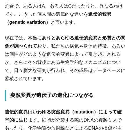
割合で、ある人はA、ある人はGだったりと、異なるわけ
です。こうした個人間の遺伝的な違いを
遺伝的変異
（genetic variation）
と言います。
現在では、本当に
ありとあらゆる遺伝的変異と形質との関
係が調べられており
、私たちの病気や身体的特徴、あるい
は個性がどのような遺伝的変異によって引き起こされる
か、さらにその背後にある生物学的なメカニズムについ
て、日々膨大な研究が行われ、その成果はデータベースに
蓄積されています。
突然変異が遺伝子の進化につながる
遺伝的変異はいわゆる突然変異（mutation）によって確
率的に生じます
。細胞が分裂する際のDNAの複製ミスで
あったり、化学物質や放射線などによるDNAの損傷が主