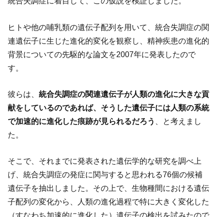
統合失調症に着目して、この仮説を検証しました。
ヒトや他の哺乳類の遺伝子配列を用いて、統合失調症の関
連遺伝子に生じた進化的変化を観察し、精神疾患の進化的
背景についての先駆的な論文を2007年に発表したので
す。
彼らは、
統合失調症の関連遺伝子が人類の進化に大きな貢
献をしているのであれば、そうした遺伝子には人類の系統
で加速的に進化した痕跡が見られるだろう
、と考えまし
た。
そこで、それまでに発表された遺伝学的な研究を調べ上
げ、統合失調症の発症に関与すると思われる76個の候補
遺伝子を抽出しました。その上で、生物種間における遺伝
子配列の変化から、人類の進化過程で特に大きく変化した
（すなわち加速的に進化した）遺伝子の検出を試みたので