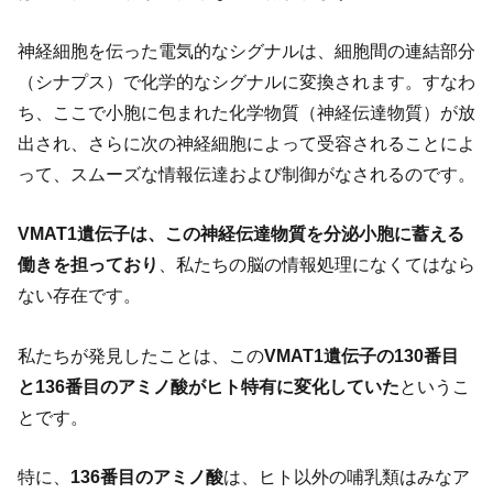
神経細胞を伝った電気的なシグナルは、細胞間の連結部分
（シナプス）で化学的なシグナルに変換されます。すなわ
ち、ここで小胞に包まれた化学物質（神経伝達物質）が放
出され、さらに次の神経細胞によって受容されることによ
って、スムーズな情報伝達および制御がなされるのです。
VMAT1遺伝子は、この神経伝達物質を分泌小胞に蓄える
働きを担っており
、私たちの脳の情報処理になくてはなら
ない存在です。
私たちが発見したことは、この
VMAT1遺伝子の130番目
と136番目のアミノ酸がヒト特有に変化していた
というこ
とです。
特に、
136番目のアミノ酸
は、ヒト以外の哺乳類はみなア