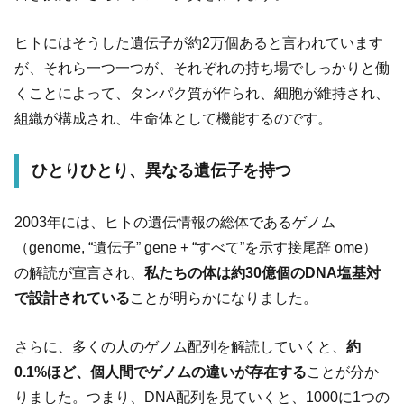
ヒトにはそうした遺伝子が約2万個あると言われています
が、それら一つ一つが、それぞれの持ち場でしっかりと働
くことによって、タンパク質が作られ、細胞が維持され、
組織が構成され、生命体として機能するのです。
ひとりひとり、異なる遺伝子を持つ
2003年には、ヒトの遺伝情報の総体であるゲノム
（genome, “遺伝子” gene + “すべて”を示す接尾辞 ome）
の解読が宣言され、
私たちの体は約30億個のDNA塩基対
で設計されている
ことが明らかになりました。
さらに、多くの人のゲノム配列を解読していくと、
約
0.1%ほど、個人間でゲノムの違いが存在する
ことが分か
りました。つまり、DNA配列を見ていくと、1000に1つの