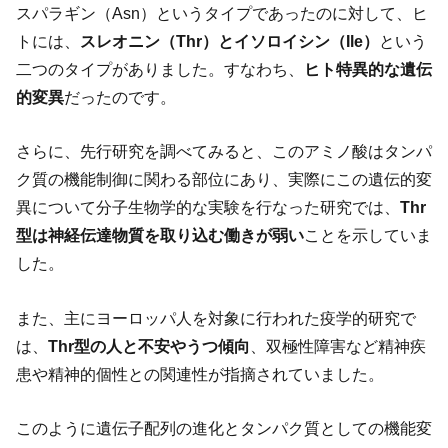
スパラギン（Asn）というタイプであったのに対して、ヒ
トには、
スレオニン（Thr）とイソロイシン（Ile）
という
二つのタイプがありました。すなわち、
ヒト特異的な遺伝
的変異
だったのです。
さらに、先行研究を調べてみると、このアミノ酸はタンパ
ク質の機能制御に関わる部位にあり、実際にこの遺伝的変
異について分子生物学的な実験を行なった研究では、
Thr
型は神経伝達物質を取り込む働きが弱い
ことを示していま
した。
また、主にヨーロッパ人を対象に行われた疫学的研究で
は、
Thr型の人と不安やうつ傾向
、双極性障害など精神疾
患や精神的個性との関連性が指摘されていました。
このように遺伝子配列の進化とタンパク質としての機能変