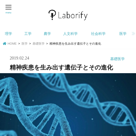
menu
理学
工学
農学
人文科学
社会科学
医学
HOME
医学
基礎医学
精神疾患を生み出す遺伝子とその進化
2019.02.24
基礎医学
精神疾患を生み出す遺伝子とその進化