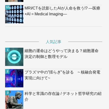
MRI/CTを読影したAIが人命を救う!? —医療
×AI = Medical Imaging—
人気記事
細胞の運命はどうやって決まる？細胞運命
決定の制御と数理モデル
プラズマ中の”揺らぎ”を診る ~ 核融合発電
実現に向けて~
科学と常識の存在論 / デネット哲学研究の紹
介