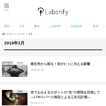
menu
理学
工学
農学
人文科学
社会科学
医学
HOME
2019年
3月
2019年3月
衛生学
衛生学から探る！音がヒトに与える影響
2019.03.30
情報学
何でもみえるロボットの“目”の実現を目指して
―LTMスパース推定による三次元計測―
2019.03.23