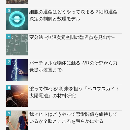
細胞の運命はどうやって決まる？細胞運命
決定の制御と数理モデル
変分法 −無限次元空間の臨界点を見出す−
バーチャルな物体に触る -VRの研究から力
覚提示装置まで-
塗って作れる! 将来を担う『ペロブスカイト
太陽電池』の材料研究
我々ヒトはどうやって恋愛関係を維持して
いるか？脳とこころを明らかにする