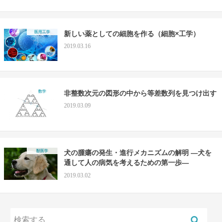
医用工学
新しい薬としての細胞を作る（細胞×工学）
2019.03.16
数学
非整数次元の図形の中から等差数列を見つけ出す
2019.03.09
獣医学
犬の腫瘍の発生・進行メカニズムの解明 —犬を
通して人の病気を考えるための第一歩—
2019.03.02