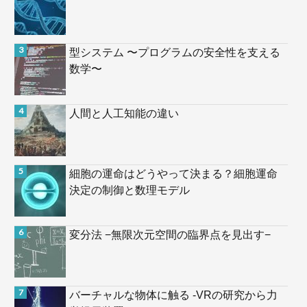
型システム 〜プログラムの安全性を支える
数学〜
人間と人工知能の違い
細胞の運命はどうやって決まる？細胞運命
決定の制御と数理モデル
変分法 −無限次元空間の臨界点を見出す−
バーチャルな物体に触る -VRの研究から力