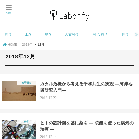
menu
理学
工学
農学
人文科学
社会科学
医学
HOME
2018年
12月
2018年12月
地域研究
カタル危機から考える平和共生の実現 ―湾岸地
域研究入門―
2018.12.22
化学
ヒトの設計図を基に薬を — 核酸を使った病気の
治療 —
2018.12.14