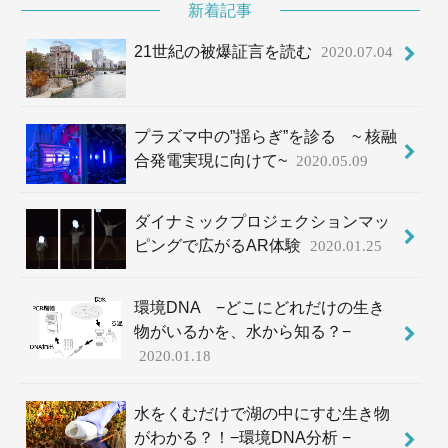
新着記事
21世紀の被爆証言を読む
2020.07.04
プラズマ中の”揺らぎ”を診る ~ 核融
合発電実現に向けて~
2020.05.09
ダイナミックプロジェクションマッ
ピングで広がるAR体験
2020.01.25
環境DNA −どこにどれだけの生き
物がいるかを、水から知る？−
2020.01.18
水をくむだけで湖の中にすむ生き物
がわかる？！−環境DNA分析 −