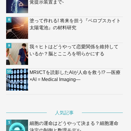
覚提示装置まで-
塗って作れる! 将来を担う『ペロブスカイト
太陽電池』の材料研究
我々ヒトはどうやって恋愛関係を維持して
いるか？脳とこころを明らかにする
MRI/CTを読影したAIが人命を救う!? —医療
×AI = Medical Imaging—
人気記事
細胞の運命はどうやって決まる？細胞運命
決定の制御と数理モデル