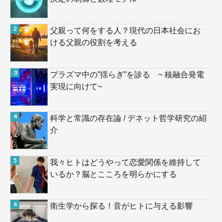
父親って何をする人？現代の日本社会にお
ける父親の役割を考える
プラズマ中の”揺らぎ”を診る ~ 核融合発電
実現に向けて~
科学と常識の存在論 / デネット哲学研究の紹
介
我々ヒトはどうやって恋愛関係を維持して
いるか？脳とこころを明らかにする
衛生学から探る！音がヒトに与える影響