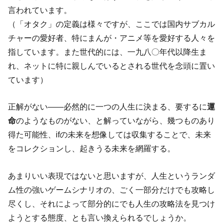
言われています。
（「オタク」の定義は様々ですが、ここでは国内サブカル
チャーの愛好者、特にまんが・アニメ等を愛好する人々を
指しています。また世代的には、一九八〇年代以降生ま
れ、ネットに特に親しんでいるとされる世代を念頭に置い
ています）
正解がない――必然的に一つの人生に決まる、要するに
運
命
のようなものがない、と解っていながら、幾つものあり
得た可能性、ifの未来を想像しては収集することで、未来
をコレクションし、起きうる未来を網羅する。
あまりいい表現ではないと思いますが、人生というランダ
ム性の強いゲームシナリオの、ごく一部分だけでも攻略し
尽くし、それによって部分的にでも人生の攻略法を見つけ
ようとする態度、とも言い換えられるでしょうか。