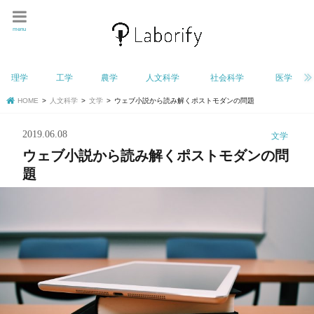
menu
理学
工学
農学
人文科学
社会科学
医学
HOME
人文科学
文学
ウェブ小説から読み解くポストモダンの問題
2019.06.08
文学
ウェブ小説から読み解くポストモダンの問
題