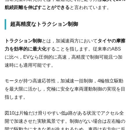
航続距離を伸ばすことができる
と言われています。
超高精度なトラクション制御
トラクション制御
とは，加減速両方において
タイヤの摩擦
力を効率的に最大化
することを指します。従来車のABS
に比べ，EVなら圧倒的に高速，高精度で制御可能且つ加
速時にも適用可能です。
モータが持つ高速応答性，加減速一括制御，4輪独立駆動
を最大限に活かし，究極に安全な車両運動制御の実現を目
指します。
図10は片輪だけ滑りやすい低μ路がある状況でアクセル全
開で加速させた実験風景です。制御がない場合は左右輪の
間で駆動力に大きな差が生まれるため，車両は右方向に反