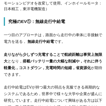
モーションビデオを改変して使用。インホイールモータ：
日本精工，東洋電機製造）
究極のEV①：無線走行中給電
一つ目のアプローチは，路面から走行中の車体に非接触で
電力を送る，
無線走行中給電
です。
走りながら少しずつ充電することで航続距離は事実上無限
大
となり，
搭載バッテリー量の大幅な削減や，それに伴う
軽量化，コストダウン，充電時間の短縮，省資源化
が期待
できます。
走行中給電はEVが持つ最大の弱点を克服できる画期的な
システムであるため，世界中で様々な大学や企業が盛んに
研究しています。走行中給電について興味がある方は以下