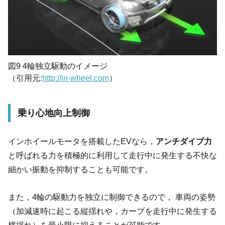
図9 4輪独立駆動のイメージ
（引用元:
http://in-wheel.com
）
乗り心地向上制御
インホイールモータを搭載したEVなら，
アンチダイブ力
と呼ばれる力を積極的に利用して走行中に発生する不快な
細かい振動を抑制することも可能です。
また，4輪の駆動力を独立に制御できるので， 車両の姿勢
（加減速時に起こる縦揺れや，カーブを走行中に発生する
横揺れ）を最小限に抑えることが可能です。