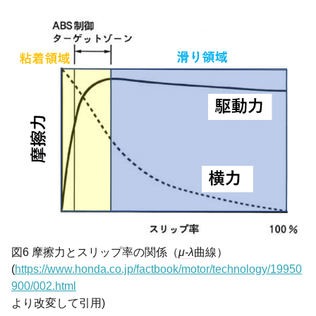
図6 摩擦力とスリップ率の関係（
μ-λ
曲線）
(
https://www.honda.co.jp/factbook/motor/technology/19950
900/002.html
より改変して引用)