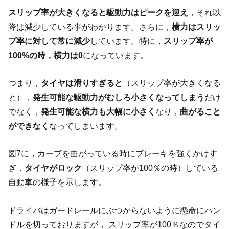
スリップ率が大きくなると駆動力はピークを迎え
，それ以
降は減少している事がわかります。さらに，
横力はスリッ
プ率に対して常に減少
しています。特に，
スリップ率が
100%の時，横力は0
になっています。
つまり，
タイヤは滑りすぎると
（スリップ率が大きくなる
と），
発生可能な駆動力がむしろ小さくなってしまう
だけ
でなく，
発生可能な横力も大幅に小さく
なり，
曲がること
ができなく
なってしまいます。
図7に，カーブを曲がっている時にブレーキを強くかけす
ぎ，
タイヤがロック
（スリップ率が100％の時）している
自動車の様子を示します。
ドライバはガードレールにぶつからないように懸命にハン
ドルを切っておりますが， スリップ率が100％なのでタイ