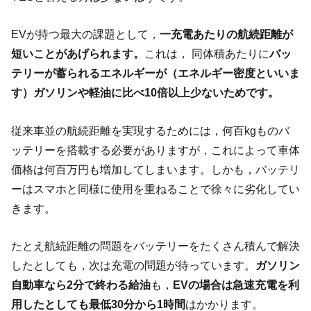
EVが持つ最大の課題として，
一充電あたりの航続距離が
短いことがあげられます。
これは， 同体積あたりに
バッ
テリーが蓄られるエネルギーが（エネルギー密度といいま
す）ガソリンや軽油に比べ10倍以上少ないためです。
従来車並の航続距離を実現するためには，何百kgものバ
ッテリーを搭載する必要がありますが，これによって車体
価格は何百万円も増加してしまいます。しかも，バッテリ
ーはスマホと同様に使用を重ねることで徐々に劣化してい
きます。
たとえ航続距離の問題をバッテリーをたくさん積んで解決
したとしても，次は充電の問題が待っています。
ガソリン
自動車なら2分で終わる給油
も，
EVの場合は急速充電を利
用したとしても最低30分から1時間
はかかります。