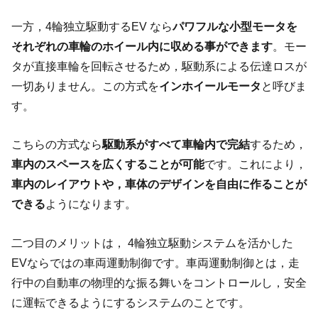
一方，4輪独立駆動するEV なら
パワフルな小型モータを
それぞれの車輪のホイール内に収める事ができます
。モー
タが直接車輪を回転させるため，駆動系による伝達ロスが
一切ありません。この方式を
インホイールモータ
と呼びま
す。
こちらの方式なら
駆動系がすべて車輪内で完結
するため，
車内のスペースを広くすることが可能
です。これにより，
車内のレイアウトや，車体のデザインを自由に作ることが
できる
ようになります。
二つ目のメリットは， 4輪独立駆動システムを活かした
EVならではの車両運動制御です。車両運動制御とは，走
行中の自動車の物理的な振る舞いをコントロールし，安全
に運転できるようにするシステムのことです。