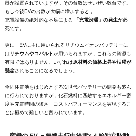
器が設置されていますが，その台数はせいぜい数台です。
もし今後EVの台数が大幅に増加すると，
充電設備の絶対的な不足による
「充電渋滞」の発生
が必
死です。
更に，EVに主に用いられるリチウムイオンバッテリーに
は
リチウムやコバルト
が用いられますが，これらの資源も
有限ではありません。いずれは
原材料の価格上昇や枯渇が
懸念
されることになるでしょう。
全固体電池をはじめとする次世代バッテリーの開発も盛ん
に行われておりますが，化石燃料に匹敵するエネルギー密
度や充電時間の短さ，コストパフォーマンスを実現するこ
とは極めて難しいと言われています。
究極の EV ＝無線走行中給電× 4 輪独立駆動