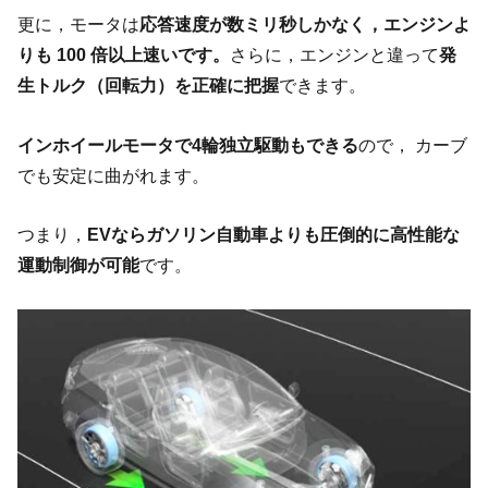
更に，モータは
応答速度が数ミリ秒しかなく，エンジンよ
りも 100 倍以上速いです。
さらに，エンジンと違って
発
生トルク（回転力）を正確に把握
できます。
インホイールモータで4輪独立駆動もできる
ので， カーブ
でも安定に曲がれます。
つまり，
EVならガソリン自動車よりも圧倒的に高性能な
運動制御が可能
です。