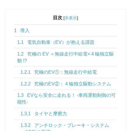
目次
[
非表示
]
1
導入
1.1
電気自動車（EV）が抱える課題
1.2
究極の EV ＝無線走行中給電× 4 輪独立駆
動 !?
1.2.1
究極のEV①：無線走行中給電
1.2.2
究極のEV②： 4 輪独立駆動システム
1.3
EVなら安全に走れる！ -車両運動制御の可
能性-
1.3.1
タイヤと摩擦力
1.3.2
アンチロック・ブレーキ・システム