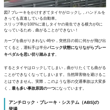
図7 ブレーキをかけすぎてタイヤがロックし，ハンドルを
きっても直進している自動車。
スリップ率が100%に達しタイヤの発生できる横力が0に
なっているため，曲がることができない！
カーブを曲がりきれない時や，突然目の前に何かが飛び出
てくると，運転手は半分
パニック状態になりながらブレー
キペダルを思い切り踏みます
。
するとタイヤはロックしてしまい，曲がりたくても曲がる
ことができなくなってしまいます。当然障害物を避けるこ
とはできません。実際，このような形の交通事故は大変多
く，
最も多い事故原因の一つ
になっています。
アンチロック・ブレーキ・システム（ABS)の
登場