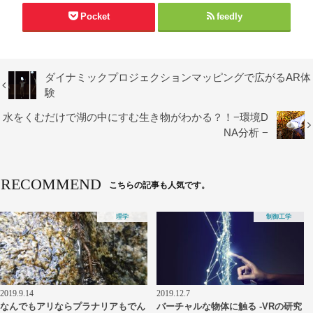
Pocket
feedly
ダイナミックプロジェクションマッピングで広がるAR体
験
水をくむだけで湖の中にすむ生き物がわかる？！−環境D
NA分析 −
RECOMMEND
こちらの記事も人気です。
理学
制御工学
2019.9.14
2019.12.7
なんでもアリならプラナリアもでん
バーチャルな物体に触る -VRの研究