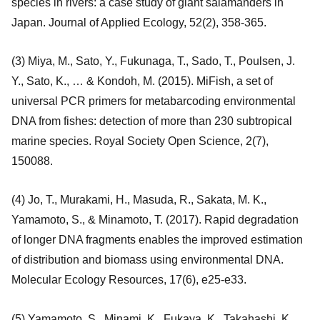
species in rivers: a case study of giant salamanders in
Japan. Journal of Applied Ecology, 52(2), 358-365.
(3) Miya, M., Sato, Y., Fukunaga, T., Sado, T., Poulsen, J.
Y., Sato, K., … & Kondoh, M. (2015). MiFish, a set of
universal PCR primers for metabarcoding environmental
DNA from fishes: detection of more than 230 subtropical
marine species. Royal Society Open Science, 2(7),
150088.
(4) Jo, T., Murakami, H., Masuda, R., Sakata, M. K.,
Yamamoto, S., & Minamoto, T. (2017). Rapid degradation
of longer DNA fragments enables the improved estimation
of distribution and biomass using environmental DNA.
Molecular Ecology Resources, 17(6), e25-e33.
(5) Yamamoto, S., Minami, K., Fukaya, K., Takahashi, K.,