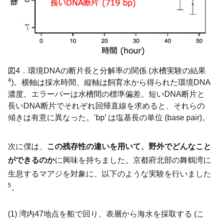
図4．環境DNAの断片長と分解率の関係 (水槽実験の結果
4
)。横軸は採水時間、縦軸は飼育水から得られた環境DNA
濃度。エラーバーは水槽間の標準偏差。短いDNA断片と
長いDNA断片でそれぞれ回帰直線を求めると、それらの
傾きは有意に異なった。’bp’ は塩基長の単位 (base pair)。
次に僕は、
この残存性の違いを用いて、野外でどんなこと
ができるのか
に興味を持ちました。京都府北部の舞鶴湾に
生息するマアジを対象に、以下のような実験を行いました
5
。
(1) 湾内47地点を船で回り、表層から海水を採取する (こ