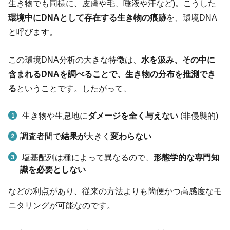
生き物でも同様に、皮膚や毛、唾液や汗など)。こうした
環境中にDNAとして存在する生き物の痕跡
を、環境DNA
と呼びます。
この環境DNA分析の大きな特徴は、
水を汲み、その中に
含まれるDNAを調べることで、生き物の分布を推測でき
る
ということです。したがって、
生き物や生息地に
ダメージを全く与えない
(非侵襲的)
調査者間で
結果が
大きく
変わらない
塩基配列は種によって異なるので、
形態学的な専門知
識を必要としない
などの利点があり、従来の方法よりも簡便かつ高感度なモ
ニタリングが可能なのです。