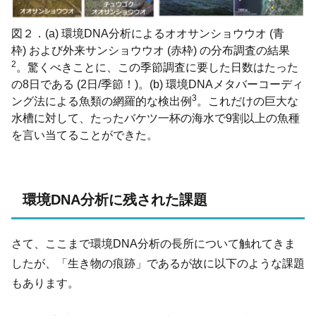
図２．(a) 環境DNA分析によるオオサンショウウオ (青
枠) および外来サンショウウオ (赤枠) の分布調査の結果
2
。驚くべきことに、この季節調査に要した日数はたった
の8日である (2日/季節！)。(b) 環境DNAメタバーコーディ
3
ング法による魚類の網羅的な検出例
。これだけの巨大な
水槽に対して、たったバケツ一杯の海水で9割以上の魚種
を言い当てることができた。
環境DNA分析に残された課題
さて、ここまで環境DNA分析の長所について触れてきま
したが、「生き物の痕跡」であるが故に以下のような課題
もあります。