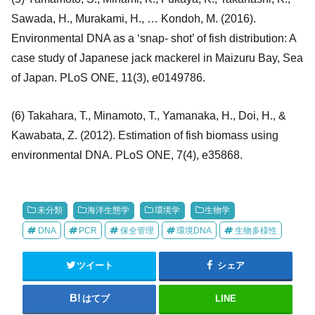
Sawada, H., Murakami, H., … Kondoh, M. (2016).
Environmental DNA as a ‘snap‐ shot’ of fish distribution: A
case study of Japanese jack mackerel in Maizuru Bay, Sea
of Japan. PLoS ONE, 11(3), e0149786.
(6) Takahara, T., Minamoto, T., Yamanaka, H., Doi, H., &
Kawabata, Z. (2012). Estimation of fish biomass using
environmental DNA. PLoS ONE, 7(4), e35868.
未分類
海洋生態学
環境学
生物学
DNA
PCR
保全管理
環境DNA
生物多様性
ツイート
シェア
はてブ
LINE