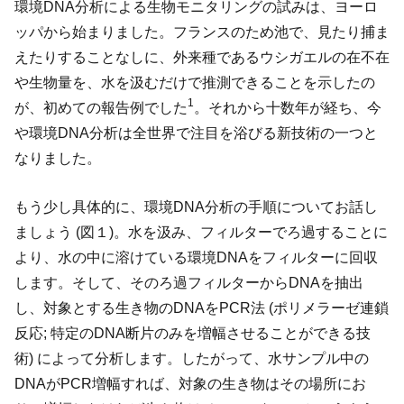
環境DNA分析による生物モニタリングの試みは、ヨーロ
ッパから始まりました。フランスのため池で、見たり捕ま
えたりすることなしに、外来種であるウシガエルの在不在
や生物量を、水を汲むだけで推測できることを示したの
1
が、初めての報告例でした
。それから十数年が経ち、今
や環境DNA分析は全世界で注目を浴びる新技術の一つと
なりました。
もう少し具体的に、環境DNA分析の手順についてお話し
ましょう (図１)。水を汲み、フィルターでろ過することに
より、水の中に溶けている環境DNAをフィルターに回収
します。そして、そのろ過フィルターからDNAを抽出
し、対象とする生き物のDNAをPCR法 (ポリメラーゼ連鎖
反応; 特定のDNA断片のみを増幅させることができる技
術) によって分析します。したがって、水サンプル中の
DNAがPCR増幅すれば、対象の生き物はその場所にお