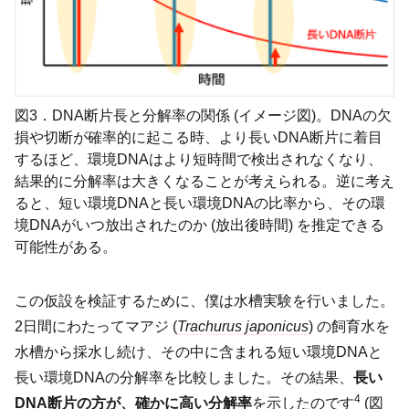
図3．DNA断片長と分解率の関係 (イメージ図)。DNAの欠
損や切断が確率的に起こる時、より長いDNA断片に着目
するほど、環境DNAはより短時間で検出されなくなり、
結果的に分解率は大きくなることが考えられる。逆に考え
ると、短い環境DNAと長い環境DNAの比率から、その環
境DNAがいつ放出されたのか (放出後時間) を推定できる
可能性がある。
この仮設を検証するために、僕は水槽実験を行いました。
2日間にわたってマアジ (
Trachurus japonicus
) の飼育水を
水槽から採水し続け、その中に含まれる短い環境DNAと
長い環境DNAの分解率を比較しました。その結果、
長い
4
DNA断片の方が、確かに高い分解率
を示したのです
(図