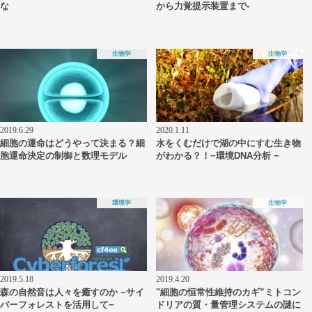
な
から力覚提示装置まで-
生物学
生物学
2019.6.29
2020.1.11
細胞の運命はどうやって決まる？細
水をくむだけで湖の中にすむ生き物
胞運命決定の制御と数理モデル
がわかる？！−環境DNA分析 −
環境学
生物学
2019.5.18
2019.4.20
森の自然音は人々を癒すのか −サイ
"細胞の恒常性維持のカギ”ミトコン
バーフォレストを活用して−
ドリアの質・量管理システムの謎に