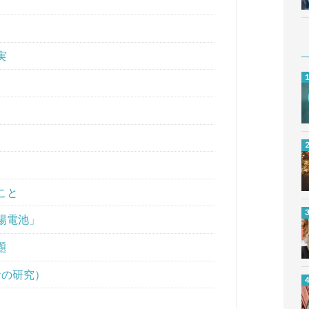
実
こと
陽電池」
題
者の研究）