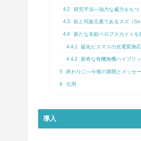
4.2
研究手法―強力な威力をもつ『
4.3
鉛と同族元素であるスズ（S
4.4
新たな非鉛ペロブスカイトを
4.4.1
硫化ビスマスの光電変換
4.4.2
新奇な有機無機ハイブリ
5
終わりに―今後の展開とメッセ
6
引用
導入