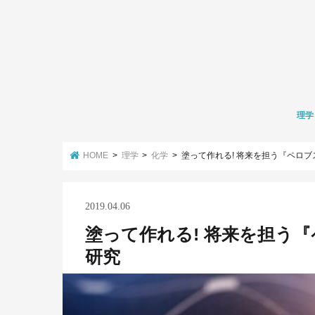
理学
数学
化学
生物学
環境学
HOME
理学
化学
塗って作れる! 将来を担う『ペロ
2019.04.06
塗って作れる! 将来を担う
研究