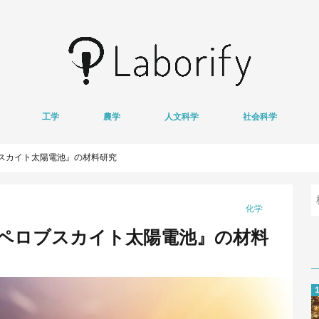
工学
農学
人文科学
社会科学
情報学
医用工学
獣医学
心理学
哲学
文学
経済学
地域研究
基
衛
ブスカイト太陽電池』の材料研究
化学
『ペロブスカイト太陽電池』の材料