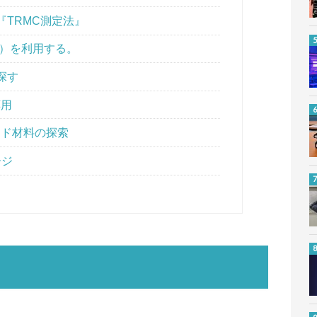
TRMC測定法』
n）を利用する。
探す
応用
ッド材料の探索
ージ