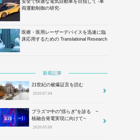
安全で快適な電気自動車を目指して -車
両運動制御の研究-
医療・医用レーザーデバイスを迅速に臨
床応用するための Translational Research
新着記事
21世紀の被爆証言を読む
2020.07.04
プラズマ中の”揺らぎ”を診る ~
核融合発電実現に向けて~
2020.05.09