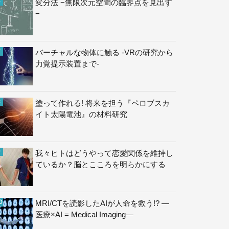
変分法 −無限次元空間の臨界点を見出す
−
バーチャルな物体に触る -VRの研究から
力覚提示装置まで-
塗って作れる! 将来を担う『ペロブスカ
イト太陽電池』の材料研究
我々ヒトはどうやって恋愛関係を維持し
ているか？脳とこころを明らかにする
MRI/CTを読影したAIが人命を救う!? —
医療×AI = Medical Imaging—