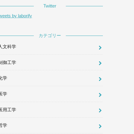
Twitter
weets by laborify
カテゴリー
人文科学
制御工学
化学
医学
医用工学
哲学