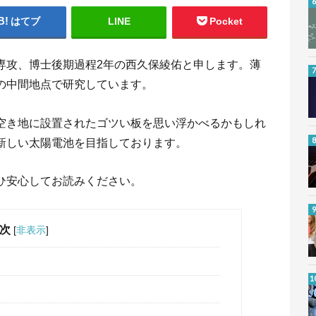
はてブ
LINE
Pocket
専攻、博士後期過程2年の西久保綾佑と申します。薄
の中間地点で研究しています。
空き地に設置されたゴツい板を思い浮かべるかもしれ
新しい太陽電池を目指しております。
ひ安心してお読みください。
次
[
非表示
]