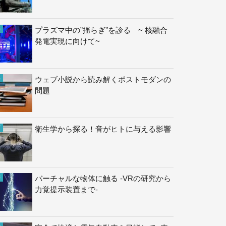
プラズマ中の”揺らぎ”を診る ~ 核融合
発電実現に向けて~
ウェブ小説から読み解くポストモダンの
問題
衛生学から探る！音がヒトに与える影響
バーチャルな物体に触る -VRの研究から
力覚提示装置まで-