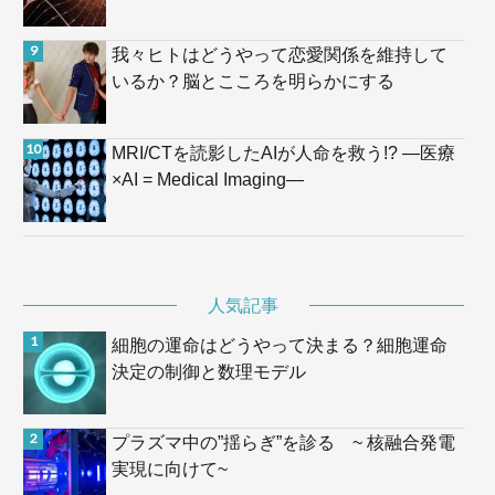
我々ヒトはどうやって恋愛関係を維持して
いるか？脳とこころを明らかにする
MRI/CTを読影したAIが人命を救う!? —医療
×AI = Medical Imaging—
人気記事
細胞の運命はどうやって決まる？細胞運命
決定の制御と数理モデル
プラズマ中の”揺らぎ”を診る ~ 核融合発電
実現に向けて~