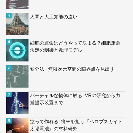
人間と人工知能の違い
細胞の運命はどうやって決まる？細胞運命
決定の制御と数理モデル
変分法 −無限次元空間の臨界点を見出す−
バーチャルな物体に触る -VRの研究から力
覚提示装置まで-
塗って作れる! 将来を担う『ペロブスカイト
太陽電池』の材料研究