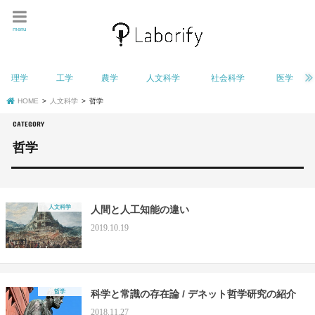
menu
理学
工学
農学
人文科学
社会科学
医学
HOME
人文科学
哲学
哲学
人文科学
人間と人工知能の違い
2019.10.19
哲学
科学と常識の存在論 / デネット哲学研究の紹介
2018.11.27