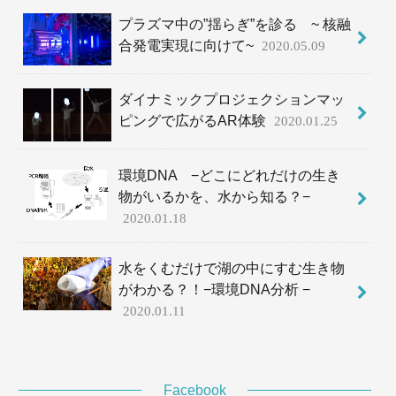
プラズマ中の”揺らぎ”を診る ~ 核融
合発電実現に向けて~
2020.05.09
ダイナミックプロジェクションマッ
ピングで広がるAR体験
2020.01.25
環境DNA −どこにどれだけの生き
物がいるかを、水から知る？−
2020.01.18
水をくむだけで湖の中にすむ生き物
がわかる？！−環境DNA分析 −
2020.01.11
Facebook