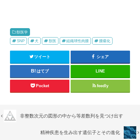
獣医学
SNP
犬
獣医
組織球性肉腫
腫瘍化
ツイート
シェア
はてブ
LINE
Pocket
feedly
非整数次元の図形の中から等差数列を見つけ出す
精神疾患を生み出す遺伝子とその進化