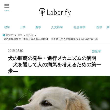
menu
理学
工学
農学
人文科学
社会科学
医学
HOME
農学
獣医学
犬の腫瘍の発生・進行メカニズムの解明 —犬を通して人の病気を考えるための第一歩—
2019.03.02
獣医学
犬の腫瘍の発生・進行メカニズムの解明
—犬を通して人の病気を考えるための第一
歩—