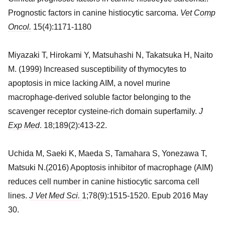
Prognostic factors in canine histiocytic sarcoma.
Vet Comp
Oncol.
15(4):1171-1180
Miyazaki T, Hirokami Y, Matsuhashi N, Takatsuka H, Naito
M. (1999) Increased susceptibility of thymocytes to
apoptosis in mice lacking AIM, a novel murine
macrophage-derived soluble factor belonging to the
scavenger receptor cysteine-rich domain superfamily.
J
Exp Med
. 18;189(2):413-22.
Uchida M, Saeki K, Maeda S, Tamahara S, Yonezawa T,
Matsuki N.(2016) Apoptosis inhibitor of macrophage (AIM)
reduces cell number in canine histiocytic sarcoma cell
lines.
J Vet Med Sci.
1;78(9):1515-1520. Epub 2016 May
30.