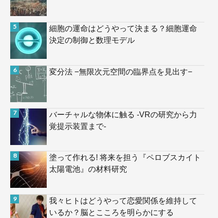
細胞の運命はどうやって決まる？細胞運命
決定の制御と数理モデル
変分法 −無限次元空間の臨界点を見出す−
バーチャルな物体に触る -VRの研究から力
覚提示装置まで-
塗って作れる! 将来を担う『ペロブスカイト
太陽電池』の材料研究
我々ヒトはどうやって恋愛関係を維持して
いるか？脳とこころを明らかにする