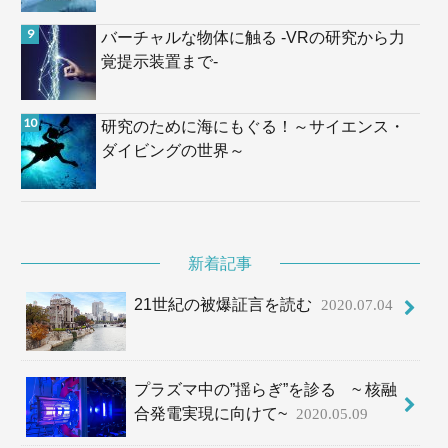
バーチャルな物体に触る -VRの研究から力
覚提示装置まで-
研究のために海にもぐる！～サイエンス・
ダイビングの世界～
新着記事
21世紀の被爆証言を読む
2020.07.04
プラズマ中の”揺らぎ”を診る ~ 核融
合発電実現に向けて~
2020.05.09