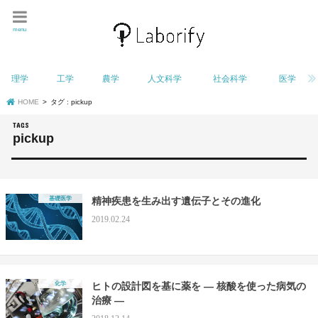
menu
理学
工学
農学
人文科学
社会科学
医学
HOME
タグ : pickup
pickup
基礎医学
精神疾患を生み出す遺伝子とその進化
2019.02.24
化学
ヒトの設計図を基に薬を — 核酸を使った病気の
治療 —