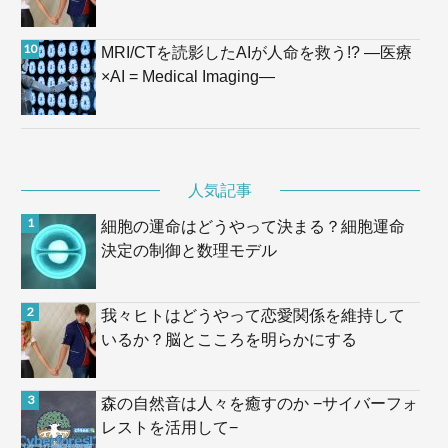
MRI/CTを読影したAIが人命を救う!? —医療
×AI = Medical Imaging—
人気記事
細胞の運命はどうやって決まる？細胞運命
決定の制御と数理モデル
我々ヒトはどうやって恋愛関係を維持して
いるか？脳とこころを明らかにする
森の自然音は人々を癒すのか −サイバーフォ
レストを活用して−