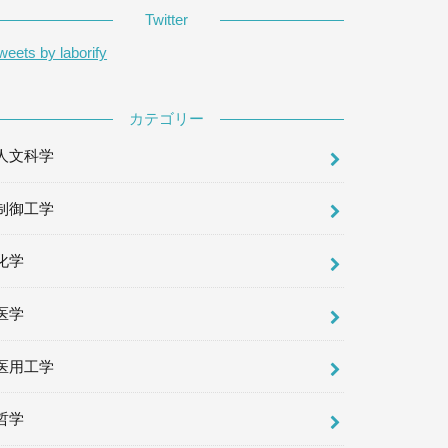
Twitter
weets by laborify
カテゴリー
人文科学
制御工学
化学
医学
医用工学
哲学