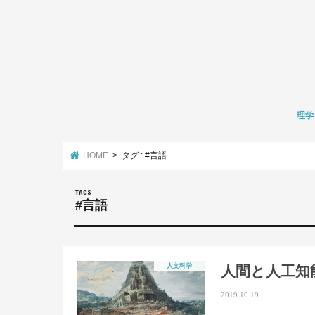
理学
数学
化学
生物学
環境学
HOME
タグ : #言語
#言語
人文科学
人間と人工知
2019.10.19