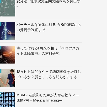
変分法 −無限次元空間の臨界点を見出す
−
バーチャルな物体に触る -VRの研究から
力覚提示装置まで-
塗って作れる! 将来を担う『ペロブスカ
イト太陽電池』の材料研究
我々ヒトはどうやって恋愛関係を維持し
ているか？脳とこころを明らかにする
MRI/CTを読影したAIが人命を救う!? —
医療×AI = Medical Imaging—