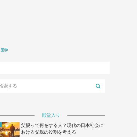
医学
礎医学
生学
殿堂入り
父親って何をする人？現代の日本社会に
おける父親の役割を考える