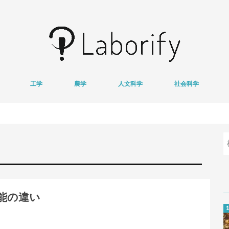
工学
農学
人文科学
社会科学
情報学
医用工学
獣医学
心理学
哲学
文学
経済学
地域研究
基
衛
能の違い