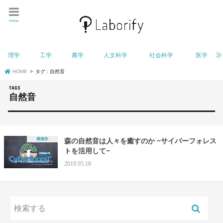
menu
理学
工学
農学
人文科学
社会科学
医学
HOME
タグ : 自然音
自然音
環境学
森の自然音は人々を癒すのか −サイバーフォレス
トを活用して−
2019.05.18