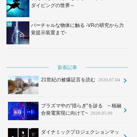
ダイビングの世界～
バーチャルな物体に触る -VRの研究から力
覚提示装置まで-
新着記事
21世紀の被爆証言を読む
2020.07.04
プラズマ中の”揺らぎ”を診る ~ 核融
合発電実現に向けて~
2020.05.09
ダイナミックプロジェクションマッ