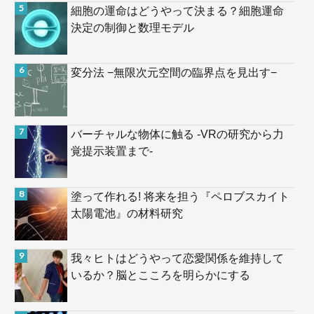
細胞の運命はどうやって決まる？細胞運命
決定の制御と数理モデル
変分法 −無限次元空間の臨界点を見出す−
バーチャルな物体に触る -VRの研究から力
覚提示装置まで-
塗って作れる! 将来を担う『ペロブスカイト
太陽電池』の材料研究
我々ヒトはどうやって恋愛関係を維持して
いるか？脳とこころを明らかにする