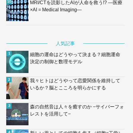
MRI/CTを読影したAIが人命を救う!? —医療
×AI = Medical Imaging—
人気記事
細胞の運命はどうやって決まる？細胞運命
決定の制御と数理モデル
我々ヒトはどうやって恋愛関係を維持して
いるか？脳とこころを明らかにする
森の自然音は人々を癒すのか −サイバーフォ
レストを活用して−
新しい薬としての細胞を作る（細胞×工学）