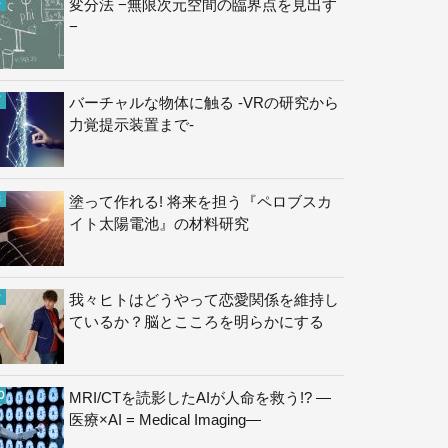
変分法 −無限次元空間の臨界点を見出す
−
バーチャルな物体に触る -VRの研究から
力覚提示装置まで-
塗って作れる! 将来を担う『ペロブスカ
イト太陽電池』の材料研究
我々ヒトはどうやって恋愛関係を維持し
ているか？脳とこころを明らかにする
MRI/CTを読影したAIが人命を救う!? —
医療×AI = Medical Imaging—