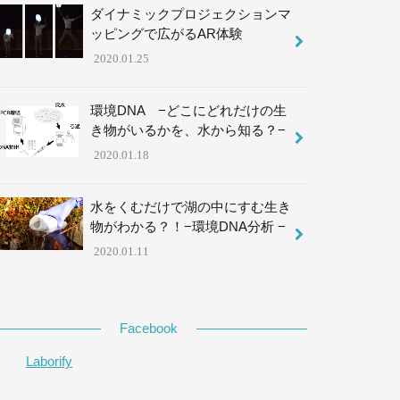
ダイナミックプロジェクションマ
ッピングで広がるAR体験
2020.01.25
環境DNA −どこにどれだけの生
き物がいるかを、水から知る？−
2020.01.18
水をくむだけで湖の中にすむ生き
物がわかる？！−環境DNA分析 −
2020.01.11
Facebook
Laborify