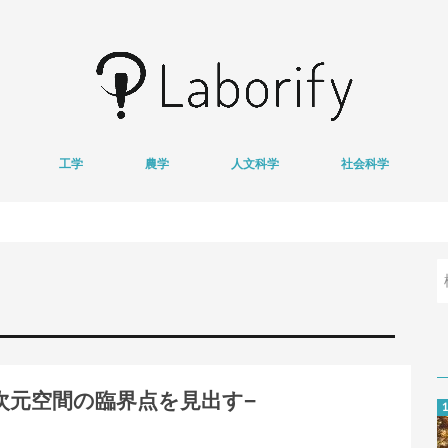
工学
農学
人文科学
社会科学
情報学
医用工学
獣医学
心理学
哲学
文学
経済学
地域研究
基
衛
限次元空間の臨界点を見出す−