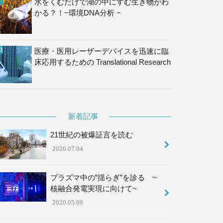
水をくむだけで湖の中にすむ生き物がわ
かる？！−環境DNA分析 −
医療・医用レーザーデバイスを迅速に臨
床応用するための Translational Research
新着記事
21世紀の被爆証言を読む
2020.07.04
プラズマ中の”揺らぎ”を診る ~
核融合発電実現に向けて~
2020.05.09