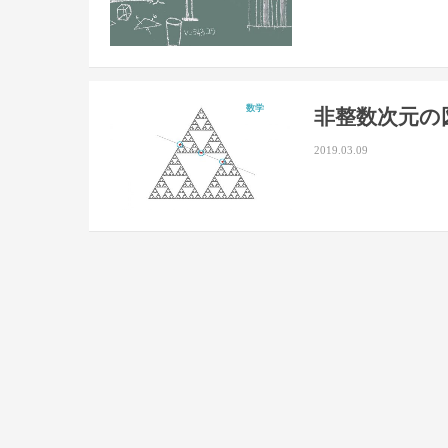
数学
非整数次元の
2019.03.09