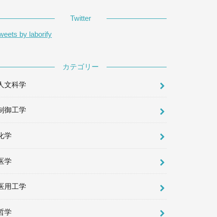
Twitter
weets by laborify
カテゴリー
人文科学
制御工学
化学
医学
医用工学
哲学