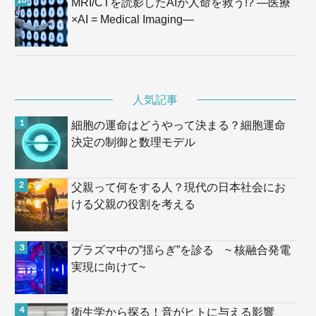
MRI/CTを読影したAIが人命を救う!? —医療
×AI = Medical Imaging—
人気記事
細胞の運命はどうやって決まる？細胞運命
決定の制御と数理モデル
父親って何をする人？現代の日本社会にお
ける父親の役割を考える
プラズマ中の”揺らぎ”を診る ~ 核融合発電
実現に向けて~
衛生学から探る！音がヒトに与える影響