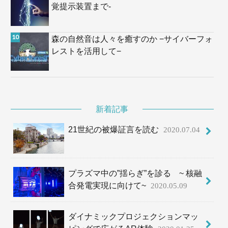
覚提示装置まで-
森の自然音は人々を癒すのか −サイバーフォ
レストを活用して−
新着記事
21世紀の被爆証言を読む
2020.07.04
プラズマ中の”揺らぎ”を診る ~ 核融
合発電実現に向けて~
2020.05.09
ダイナミックプロジェクションマッ