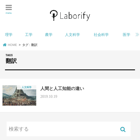
menu
理学
工学
農学
人文科学
社会科学
医学
HOME
タグ : 翻訳
翻訳
人文科学
人間と人工知能の違い
2019.10.19