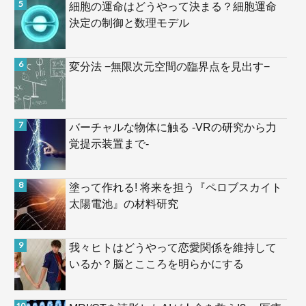
細胞の運命はどうやって決まる？細胞運命
決定の制御と数理モデル
変分法 −無限次元空間の臨界点を見出す−
バーチャルな物体に触る -VRの研究から力
覚提示装置まで-
塗って作れる! 将来を担う『ペロブスカイト
太陽電池』の材料研究
我々ヒトはどうやって恋愛関係を維持して
いるか？脳とこころを明らかにする