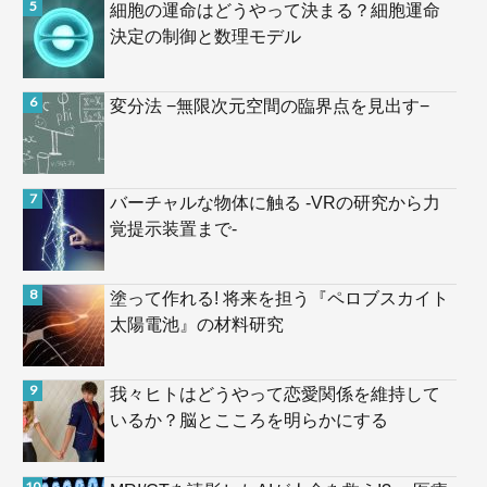
細胞の運命はどうやって決まる？細胞運命
決定の制御と数理モデル
変分法 −無限次元空間の臨界点を見出す−
バーチャルな物体に触る -VRの研究から力
覚提示装置まで-
塗って作れる! 将来を担う『ペロブスカイト
太陽電池』の材料研究
我々ヒトはどうやって恋愛関係を維持して
いるか？脳とこころを明らかにする