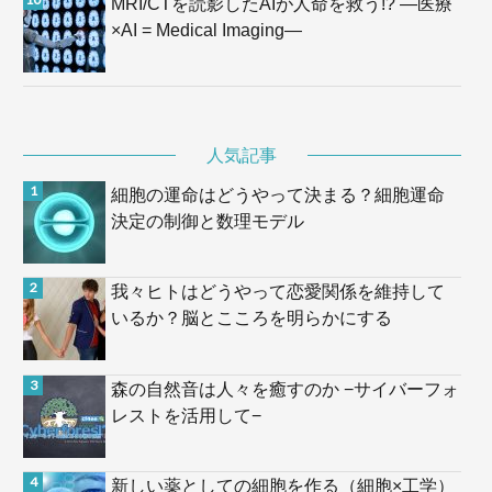
MRI/CTを読影したAIが人命を救う!? —医療
×AI = Medical Imaging—
人気記事
細胞の運命はどうやって決まる？細胞運命
決定の制御と数理モデル
我々ヒトはどうやって恋愛関係を維持して
いるか？脳とこころを明らかにする
森の自然音は人々を癒すのか −サイバーフォ
レストを活用して−
新しい薬としての細胞を作る（細胞×工学）