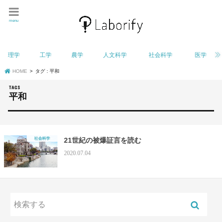
menu
理学
工学
農学
人文科学
社会科学
医学
HOME
タグ : 平和
平和
社会科学
21世紀の被爆証言を読む
2020.07.04