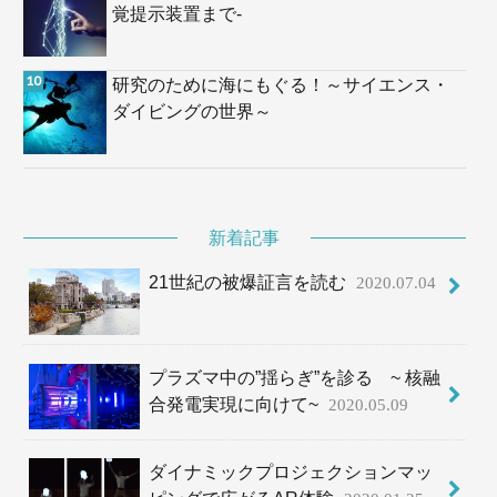
覚提示装置まで-
研究のために海にもぐる！～サイエンス・
ダイビングの世界～
新着記事
21世紀の被爆証言を読む
2020.07.04
プラズマ中の”揺らぎ”を診る ~ 核融
合発電実現に向けて~
2020.05.09
ダイナミックプロジェクションマッ