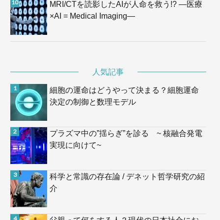
MRI/CTを読影したAIが人命を救う!? —医療
×AI = Medical Imaging—
人気記事
細胞の運命はどうやって決まる？細胞運命
決定の制御と数理モデル
プラズマ中の”揺らぎ”を診る ~ 核融合発電
実現に向けて~
科学と常識の存在論 / デネット哲学研究の紹
介
父親って何をする人？現代の日本社会にお