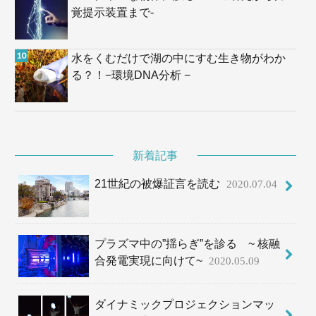
覚提示装置まで-
水をくむだけで湖の中にすむ生き物がわか
る？！−環境DNA分析 −
新着記事
21世紀の被爆証言を読む
2020.07.04
プラズマ中の”揺らぎ”を診る ~ 核融
合発電実現に向けて~
2020.05.09
ダイナミックプロジェクションマッ