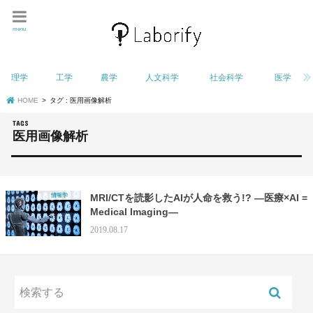
menu
理学
工学
農学
人文科学
社会科学
医学
HOME
タグ : 医用画像解析
医用画像解析
情報学
MRI/CTを読影したAIが人命を救う!? —医療×AI =
Medical Imaging—
2019.08.17