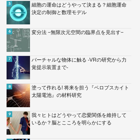
細胞の運命はどうやって決まる？細胞運命
決定の制御と数理モデル
変分法 −無限次元空間の臨界点を見出す−
バーチャルな物体に触る -VRの研究から力
覚提示装置まで-
塗って作れる! 将来を担う『ペロブスカイト
太陽電池』の材料研究
我々ヒトはどうやって恋愛関係を維持して
いるか？脳とこころを明らかにする