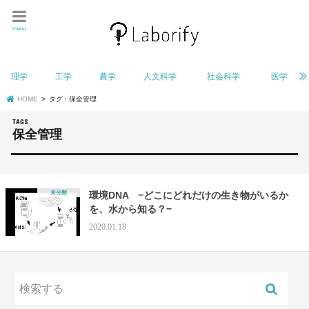
menu
理学
工学
農学
人文科学
社会科学
医学
HOME
タグ : 保全管理
保全管理
未分類
環境DNA −どこにどれだけの生き物がいるか
を、水から知る？−
2020.01.18