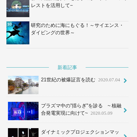
レストを活用して−
研究のために海にもぐる！～サイエンス・
ダイビングの世界～
新着記事
21世紀の被爆証言を読む
2020.07.04
プラズマ中の”揺らぎ”を診る ~ 核融
合発電実現に向けて~
2020.05.09
ダイナミックプロジェクションマッ