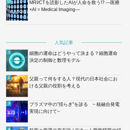
MRI/CTを読影したAIが人命を救う!? —医療
×AI = Medical Imaging—
人気記事
細胞の運命はどうやって決まる？細胞運命
決定の制御と数理モデル
父親って何をする人？現代の日本社会にお
ける父親の役割を考える
プラズマ中の”揺らぎ”を診る ~ 核融合発電
実現に向けて~
科学と常識の存在論 / デネット哲学研究の紹