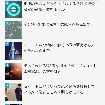
細胞の運命はどうやって決まる？細胞運命
決定の制御と数理モデル
変分法 −無限次元空間の臨界点を見出す−
バーチャルな物体に触る -VRの研究から力
覚提示装置まで-
塗って作れる! 将来を担う『ペロブスカイト
太陽電池』の材料研究
我々ヒトはどうやって恋愛関係を維持して
いるか？脳とこころを明らかにする