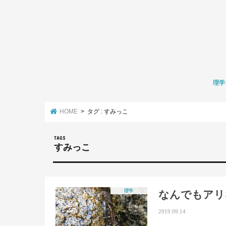
理学
数学
化学
生物学
環境学
HOME
タグ : すみっこ
すみっこ
理学
なんでもアリ
2019.09.14