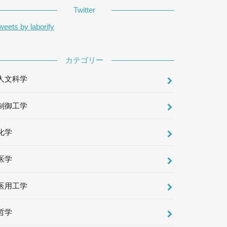
Twitter
weets by laborify
カテゴリー
人文科学
制御工学
化学
医学
医用工学
哲学