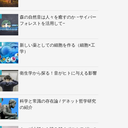
森の自然音は人々を癒すのか −サイバー
フォレストを活用して−
新しい薬としての細胞を作る（細胞×工
学）
衛生学から探る！音がヒトに与える影響
科学と常識の存在論 / デネット哲学研究
の紹介