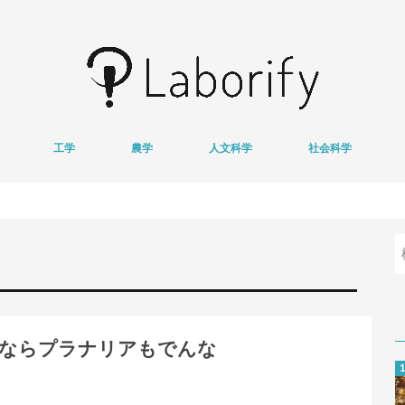
工学
農学
人文科学
社会科学
情報学
医用工学
獣医学
心理学
哲学
文学
経済学
地域研究
基
衛
ならプラナリアもでんな