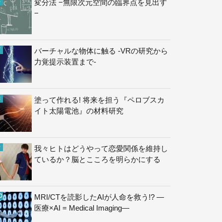
変分法 −無限次元空間の臨界点を見出す
−
バーチャルな物体に触る -VRの研究から
力覚提示装置まで-
塗って作れる! 将来を担う『ペロブスカ
イト太陽電池』の材料研究
我々ヒトはどうやって恋愛関係を維持し
ているか？脳とこころを明らかにする
MRI/CTを読影したAIが人命を救う!? —
医療×AI = Medical Imaging—