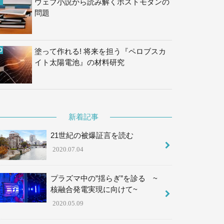
ウェブ小説から読み解くポストモダンの
問題
塗って作れる! 将来を担う『ペロブスカ
イト太陽電池』の材料研究
新着記事
21世紀の被爆証言を読む
2020.07.04
プラズマ中の”揺らぎ”を診る ~
核融合発電実現に向けて~
2020.05.09