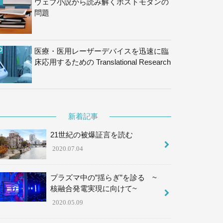
ウェブ小説から読み解くポストモダンの
問題
医療・医用レーザーデバイスを迅速に臨
床応用するための Translational Research
新着記事
21世紀の被爆証言を読む
2020.07.04
プラズマ中の”揺らぎ”を診る ~
核融合発電実現に向けて~
2020.05.09