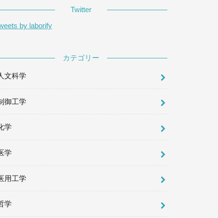
Twitter
weets by laborify
カテゴリー
人文科学
制御工学
化学
医学
医用工学
哲学