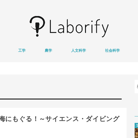
工学
農学
人文科学
社会科学
情報学
医用工学
獣医学
心理学
哲学
文学
経済学
地域研究
基
衛
海にもぐる！～サイエンス・ダイビング