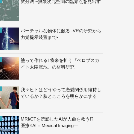
変分法 −無限次元空間の臨界点を見出す
−
バーチャルな物体に触る -VRの研究から
力覚提示装置まで-
塗って作れる! 将来を担う『ペロブスカ
イト太陽電池』の材料研究
我々ヒトはどうやって恋愛関係を維持し
ているか？脳とこころを明らかにする
MRI/CTを読影したAIが人命を救う!? —
医療×AI = Medical Imaging—