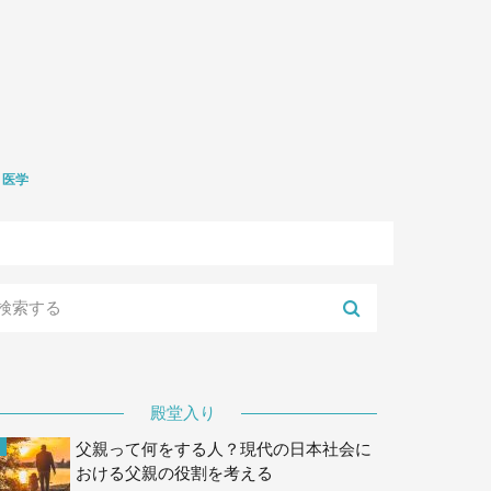
医学
礎医学
生学
殿堂入り
父親って何をする人？現代の日本社会に
おける父親の役割を考える