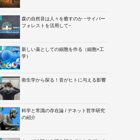
森の自然音は人々を癒すのか −サイバー
フォレストを活用して−
新しい薬としての細胞を作る（細胞×工
学）
衛生学から探る！音がヒトに与える影響
科学と常識の存在論 / デネット哲学研究
の紹介