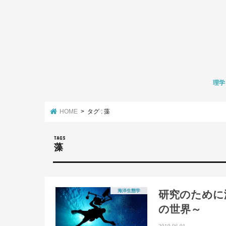
理学
数学
化学
生物学
環境学
HOME
タグ : 藻
藻
海洋生態学
研究のために
の世界～
2019.06.01