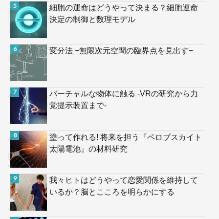
細胞の運命はどうやって決まる？細胞運命
決定の制御と数理モデル
変分法 −無限次元空間の臨界点を見出す−
バーチャルな物体に触る -VRの研究から力
覚提示装置まで-
塗って作れる! 将来を担う『ペロブスカイト
太陽電池』の材料研究
我々ヒトはどうやって恋愛関係を維持して
いるか？脳とこころを明らかにする