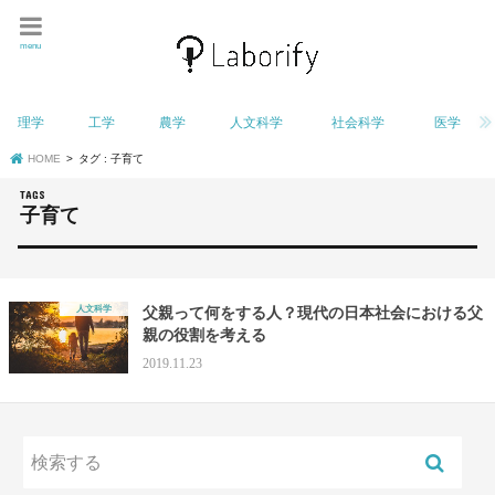
menu
理学
工学
農学
人文科学
社会科学
医学
HOME
タグ : 子育て
子育て
人文科学
父親って何をする人？現代の日本社会における父
親の役割を考える
2019.11.23