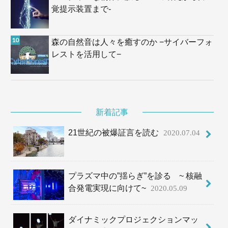
覚提示装置まで-
森の自然音は人々を癒すのか −サイバーフォ
レストを活用して−
新着記事
21世紀の被爆証言を読む
2020.07.04
プラズマ中の”揺らぎ”を診る ~ 核融
合発電実現に向けて~
2020.05.09
ダイナミックプロジェクションマッ