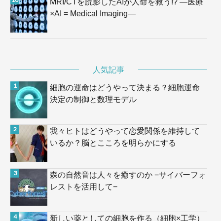
MRI/CTを読影したAIが人命を救う!? —医療
×AI = Medical Imaging—
人気記事
細胞の運命はどうやって決まる？細胞運命
決定の制御と数理モデル
我々ヒトはどうやって恋愛関係を維持して
いるか？脳とこころを明らかにする
森の自然音は人々を癒すのか −サイバーフォ
レストを活用して−
新しい薬としての細胞を作る（細胞×工学）