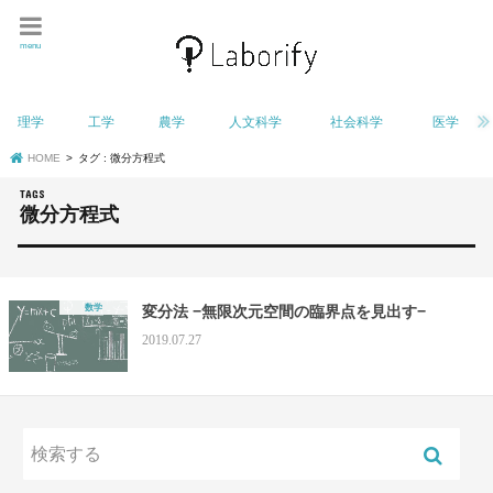
menu
理学
工学
農学
人文科学
社会科学
医学
HOME
タグ : 微分方程式
微分方程式
数学
変分法 −無限次元空間の臨界点を見出す−
2019.07.27