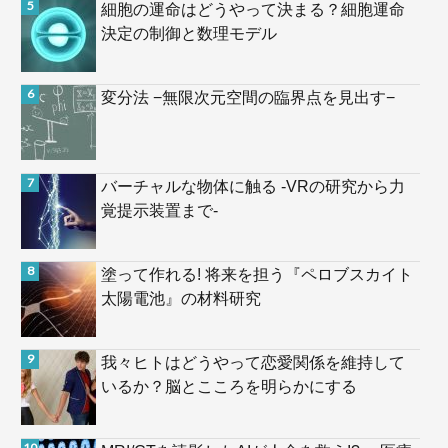
細胞の運命はどうやって決まる？細胞運命
決定の制御と数理モデル
変分法 −無限次元空間の臨界点を見出す−
バーチャルな物体に触る -VRの研究から力
覚提示装置まで-
塗って作れる! 将来を担う『ペロブスカイト
太陽電池』の材料研究
我々ヒトはどうやって恋愛関係を維持して
いるか？脳とこころを明らかにする